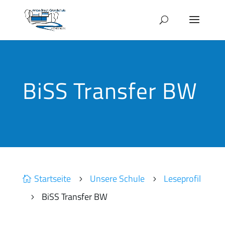
BiSS Transfer BW
Startseite
Unsere Schule
Leseprofil

5
5
BiSS Transfer BW
5