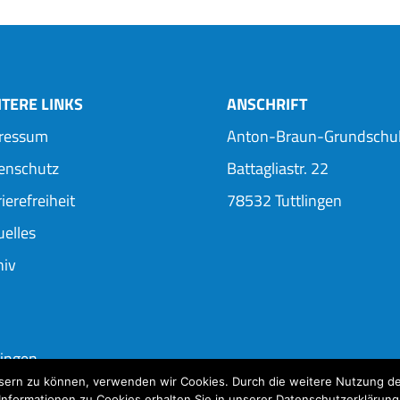
TERE LINKS
ANSCHRIFT
ressum
Anton-Braun-Grundschu
enschutz
Battagliastr. 22
ierefreiheit
78532 Tuttlingen
uelles
hiv
ingen
ssern zu können, verwenden wir Cookies. Durch die weitere Nutzung d
Informationen zu Cookies erhalten Sie in unserer Datenschutzerklärung