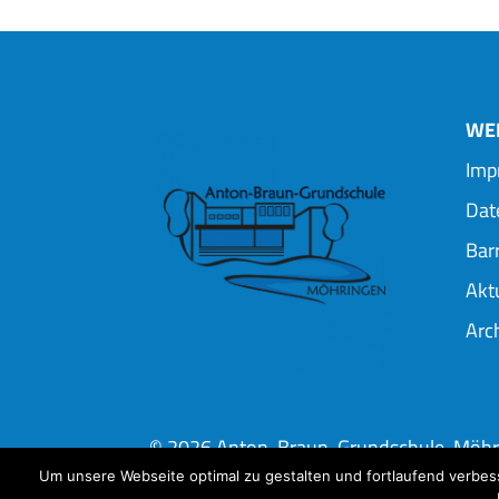
WEI
Imp
Dat
Barr
Akt
Arc
© 2026 Anton-Braun-Grundschule-Möhr
Um unsere Webseite optimal zu gestalten und fortlaufend verbe