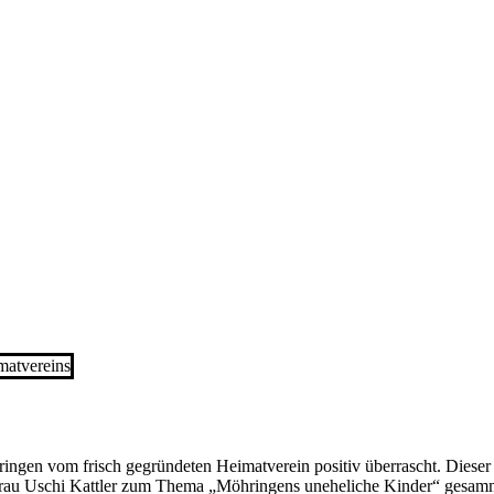
matvereins
gen vom frisch gegründeten Heimatverein positiv überrascht. Dieser t
rau Uschi Kattler zum Thema „Möhringens uneheliche Kinder“ gesammel