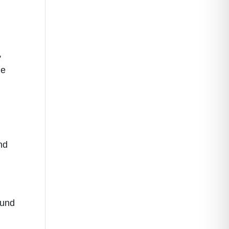
,
ie
nd
 und