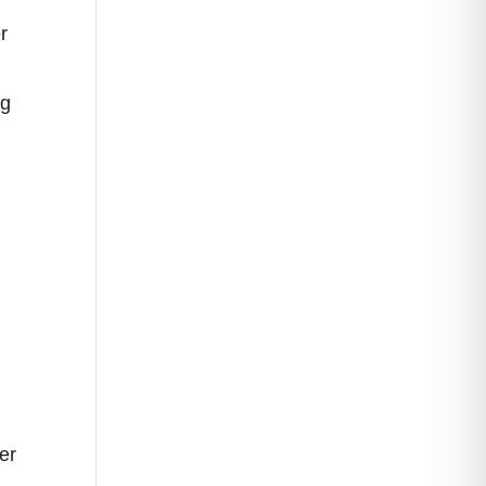
r
ng
er