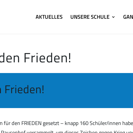
AKTUELLES
UNSERE SCHULE
GAN
 den Frieden!
n Frieden!
en für den FRIEDEN gesetzt – knapp 160 Schüler/innen hab
em Pausenhof versammelt, um dieses Zeichen gegen Krieg un